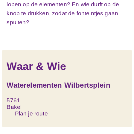
lopen op de elementen? En wie durft op de
PAARDRIJDEN
knop te drukken, zodat de fonteintjes gaan
PLAN JE BEZOEK
spuiten?
BEREIKBAARHEID
OVERNACHTEN
ZAKELIJK BEZOEK
INSPIRATIE PUNT VVV GEMERT-BAKEL
Waar & Wie
CONTACT
BANNERS
Waterelementen Wilbertsplein
ZOEKEN
5761
Bakel
Plan je route