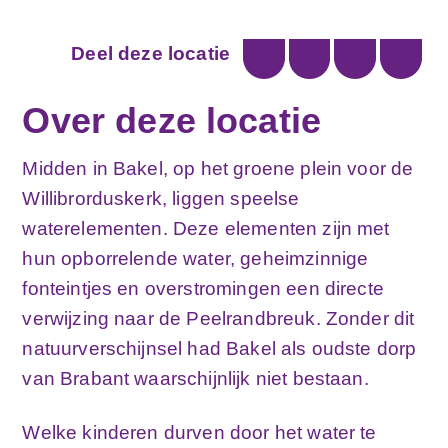
ACTIVITEITEN
Deel deze locatie
Deel via Facebook
Deel via Twitter
Deel via E
Deel
SPORT & BEWEGEN
CULTUUR & HISTORIE
Over deze locatie
WINKELEN
ETEN & DRINKEN
Midden in Bakel, op het groene plein voor de
VOGELSPOTTEN
Willibrorduskerk, liggen speelse
waterelementen. Deze elementen zijn met
GROEPSUITJES
hun opborrelende water, geheimzinnige
VERENIGINGEN & FACILITEITEN
fonteintjes en overstromingen een directe
ROUTES
verwijzing naar de Peelrandbreuk. Zonder dit
WANDELEN
natuurverschijnsel had Bakel als oudste dorp
FIETSEN
van Brabant waarschijnlijk niet bestaan.
GRAVELEN
Welke kinderen durven door het water te
MTB’EN